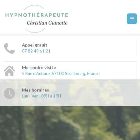
Appel grauit
07 82 49 61 21
Me rendre visite
5 Rue d'Aubure, 67100 Strasbourg, France
Mes horaires
Lun - Ven : 09H à 19H