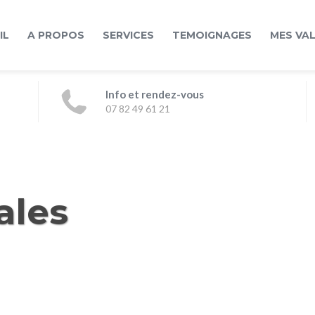
IL
A PROPOS
SERVICES
TEMOIGNAGES
MES VA
Info et rendez-vous
07 82 49 61 21
ales