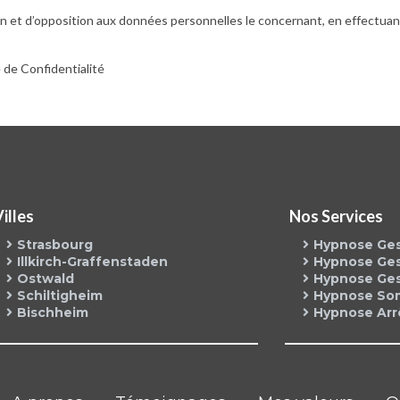
ation et d’opposition aux données personnelles le concernant, en effect
e de Confidentialité
Villes
Nos Services
Strasbourg
Hypnose Gest
Illkirch-Graffenstaden
Hypnose Ges
Ostwald
Hypnose Ges
Schiltigheim
Hypnose So
Bischheim
Hypnose Arr