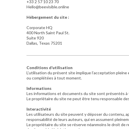
+33 2 57 10 23 70
Hello@beevisible.online
Hébergement du site :
Corporate HQ
400 North Saint Paul St.
Suite 920
Dallas, Texas 75201
Conditions d’utilisation
L’utilisation du présent site implique l’acceptation pleine
ou complétées à tout moment.
Informations
Les informations et documents du site sont présentés à tit
Le propriétaire du site ne peut être tenu responsable des
Interactivité
Les utilisateurs du site peuvent y déposer du contenu, a
responsabilité de leurs auteurs, qui en assument pleinemen
Le propriétaire du site se réserve néanmoins le droit de r