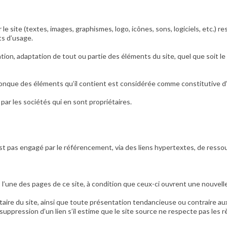
e site (textes, images, graphismes, logo, icônes, sons, logiciels, etc.) re
ts d’usage.
ion, adaptation de tout ou partie des éléments du site, quel que soit le 
conque des éléments qu’il contient est considérée comme constitutive d
par les sociétés qui en sont propriétaires.
’est pas engagé par le référencement, via des liens hypertextes, de resso
ers l’une des pages de ce site, à condition que ceux-ci ouvrent une nouv
étaire du site, ainsi que toute présentation tendancieuse ou contraire aux
suppression d’un lien s’il estime que le site source ne respecte pas les rè