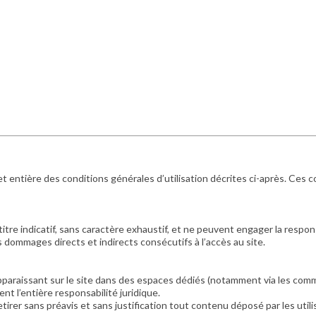
 et entière des conditions générales d’utilisation décrites ci-après. Ces 
re indicatif, sans caractère exhaustif, et ne peuvent engager la responsa
 dommages directs et indirects consécutifs à l’accès au site.
pparaissant sur le site dans des espaces dédiés (notamment via les com
t l’entière responsabilité juridique.
etirer sans préavis et sans justification tout contenu déposé par les util